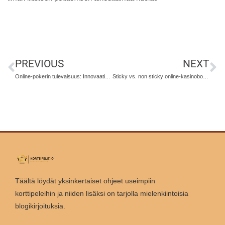
PREVIOUS
NEXT
Online-pokerin tulevaisuus: Innovaatiot ja trendit muokkaavat peliä
Sticky vs. non sticky online-kasinobonukset
Täältä löydät yksinkertaiset ohjeet useimpiin
korttipeleihin ja niiden lisäksi on tarjolla mielenkiintoisia
blogikirjoituksia.