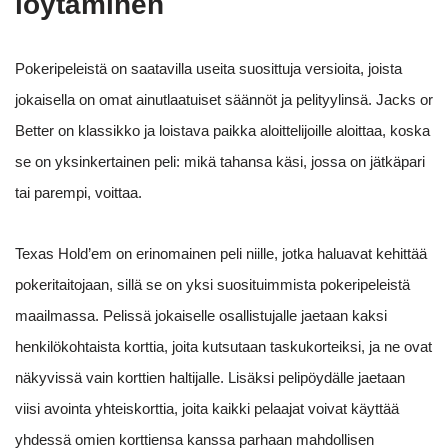
löytäminen
Pokeripeleistä on saatavilla useita suosittuja versioita, joista
jokaisella on omat ainutlaatuiset säännöt ja pelityylinsä. Jacks or
Better on klassikko ja loistava paikka aloittelijoille aloittaa, koska
se on yksinkertainen peli: mikä tahansa käsi, jossa on jätkäpari
tai parempi, voittaa.
Texas Hold’em on erinomainen peli niille, jotka haluavat kehittää
pokeritaitojaan, sillä se on yksi suosituimmista pokeripeleistä
maailmassa. Pelissä jokaiselle osallistujalle jaetaan kaksi
henkilökohtaista korttia, joita kutsutaan taskukorteiksi, ja ne ovat
näkyvissä vain korttien haltijalle. Lisäksi pelipöydälle jaetaan
viisi avointa yhteiskorttia, joita kaikki pelaajat voivat käyttää
yhdessä omien korttiensa kanssa parhaan mahdollisen