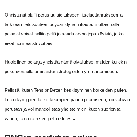
Onnistunut bluffi perustuu ajoitukseen, itseluottamukseen ja
tarkkaan tietoisuuteen pöydän dynamiikasta. Bluffaamalla
pelaajat voivat hallita peliä ja saada arvoa jopa käsistä, jotka
eivät normaalisti voittaisi.
Huolellinen pelaaja yhdistää nämä oivallukset muiden kullekin
pokeriversiolle ominaisten strategioiden ymmärtämiseen.
Pelissä, kuten Tens or Better, keskittyminen korkeiden parien,
kuten kymppien tai korkeampien parien pitämiseen, luo vahvan
perustan ja voi mahdollistaa yhdistelmien, kuten suorien tai
värien, rakentamisen pelin edetessä.