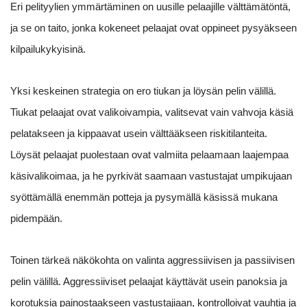
Eri pelityylien ymmärtäminen on uusille pelaajille välttämätöntä,
ja se on taito, jonka kokeneet pelaajat ovat oppineet pysyäkseen
kilpailukykyisinä.
Yksi keskeinen strategia on ero tiukan ja löysän pelin välillä.
Tiukat pelaajat ovat valikoivampia, valitsevat vain vahvoja käsiä
pelatakseen ja kippaavat usein välttääkseen riskitilanteita.
Löysät pelaajat puolestaan ​​ovat valmiita pelaamaan laajempaa
käsivalikoimaa, ja he pyrkivät saamaan vastustajat umpikujaan
syöttämällä enemmän potteja ja pysymällä käsissä mukana
pidempään.
Toinen tärkeä näkökohta on valinta aggressiivisen ja passiivisen
pelin välillä. Aggressiiviset pelaajat käyttävät usein panoksia ja
korotuksia painostaakseen vastustajiaan, kontrolloivat vauhtia ja