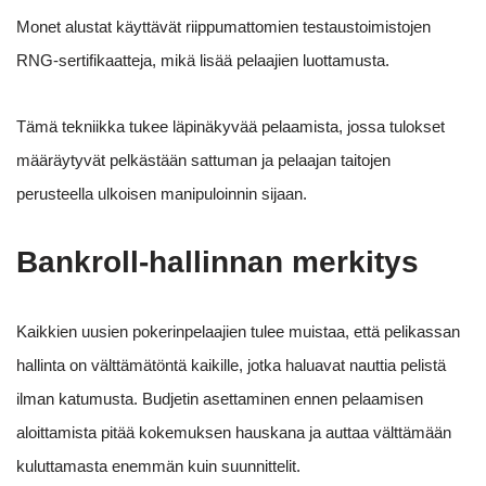
Monet alustat käyttävät riippumattomien testaustoimistojen
RNG-sertifikaatteja, mikä lisää pelaajien luottamusta.
Tämä tekniikka tukee läpinäkyvää pelaamista, jossa tulokset
määräytyvät pelkästään sattuman ja pelaajan taitojen
perusteella ulkoisen manipuloinnin sijaan.
Bankroll-hallinnan merkitys
Kaikkien uusien pokerinpelaajien tulee muistaa, että pelikassan
hallinta on välttämätöntä kaikille, jotka haluavat nauttia pelistä
ilman katumusta. Budjetin asettaminen ennen pelaamisen
aloittamista pitää kokemuksen hauskana ja auttaa välttämään
kuluttamasta enemmän kuin suunnittelit.