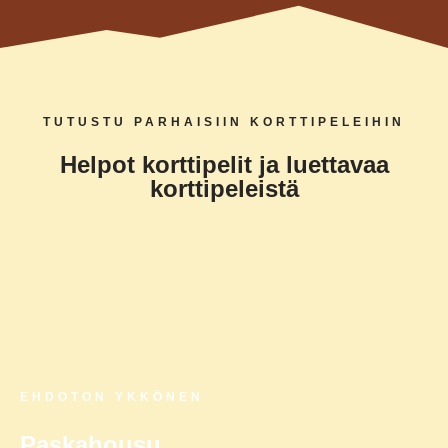
TUTUSTU PARHAISIIN KORTTIPELEIHIN
Helpot korttipelit ja luettavaa
korttipeleistä
EHDOTON YKKÖNEN
Paskahousu