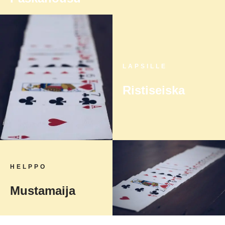
LAPSILLE
Ristiseiska
HELPPO
Mustamaija