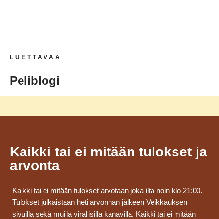
LUETTAVAA
Peliblogi
Kaikki tai ei mitään tulokset ja
arvonta
Kaikki tai ei mitään tulokset arvotaan joka ilta noin klo 21:00.
Tulokset julkaistaan heti arvonnan jälkeen Veikkauksen
sivuilla sekä muilla virallisilla kanavilla. Kaikki tai ei mitään