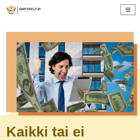
Siirry
suoraan
sisältöön
Kaikki tai ei