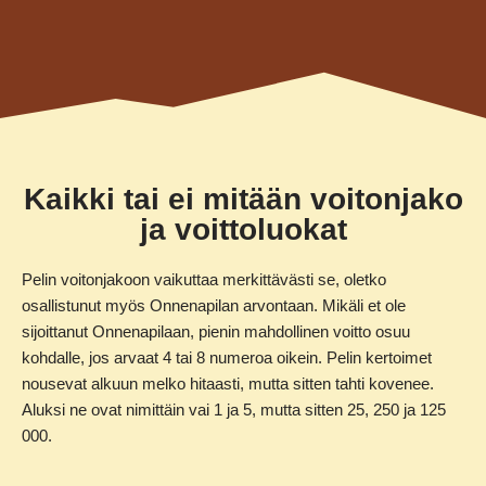
Kaikki tai ei mitään voitonjako
ja voittoluokat
Pelin voitonjakoon vaikuttaa merkittävästi se, oletko
osallistunut myös Onnenapilan arvontaan. Mikäli et ole
sijoittanut Onnenapilaan, pienin mahdollinen voitto osuu
kohdalle, jos arvaat 4 tai 8 numeroa oikein. Pelin kertoimet
nousevat alkuun melko hitaasti, mutta sitten tahti kovenee.
Aluksi ne ovat nimittäin vai 1 ja 5, mutta sitten 25, 250 ja 125
000.