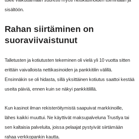
sisältöön.
Rahan siirtäminen on
suoraviivaistunut
Talletusten ja kotiutusten tekeminen oli vielä yli 10 vuotta sitten
erittäin vaivalloista nettikasinoiden ja pankkitilin välillä.
Ensinnäkin se oli hidasta, sillä yksittäinen kotiutus saattoi kestää
useita päiviä, ennen kuin se näkyi pankkitilillä.
Kun kasinot ilman rekisteröitymistä saapuivat markkinoille,
lähes kaikki muuttui. Ne käyttivät maksupalveluna Trustlya tai
sen kaltaisia palveluita, joissa pelaajat pystyivät siirtämään
rahaa verkkopankin kautta.