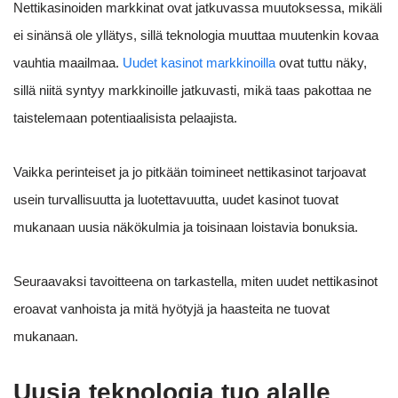
Nettikasinoiden markkinat ovat jatkuvassa muutoksessa, mikäli
ei sinänsä ole yllätys, sillä teknologia muuttaa muutenkin kovaa
vauhtia maailmaa.
Uudet kasinot markkinoilla
ovat tuttu näky,
sillä niitä syntyy markkinoille jatkuvasti, mikä taas pakottaa ne
taistelemaan potentiaalisista pelaajista.
Vaikka perinteiset ja jo pitkään toimineet nettikasinot tarjoavat
usein turvallisuutta ja luotettavuutta, uudet kasinot tuovat
mukanaan uusia näkökulmia ja toisinaan loistavia bonuksia.
Seuraavaksi tavoitteena on tarkastella, miten uudet nettikasinot
eroavat vanhoista ja mitä hyötyjä ja haasteita ne tuovat
mukanaan.
Uusia teknologia tuo alalle