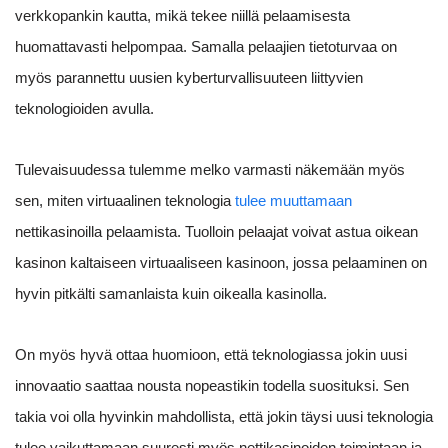
verkkopankin kautta, mikä tekee niillä pelaamisesta
huomattavasti helpompaa. Samalla pelaajien tietoturvaa on
myös parannettu uusien kyberturvallisuuteen liittyvien
teknologioiden avulla.
Tulevaisuudessa tulemme melko varmasti näkemään myös
sen, miten virtuaalinen teknologia
tulee muuttamaan
nettikasinoilla pelaamista. Tuolloin pelaajat voivat astua oikean
kasinon kaltaiseen virtuaaliseen kasinoon, jossa pelaaminen on
hyvin pitkälti samanlaista kuin oikealla kasinolla.
On myös hyvä ottaa huomioon, että teknologiassa jokin uusi
innovaatio saattaa nousta nopeastikin todella suosituksi. Sen
takia voi olla hyvinkin mahdollista, että jokin täysi uusi teknologia
tulee vaikuttamaan suuresti myös nettikasinoiden toimintaan ja