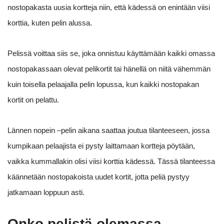
nostopakasta uusia kortteja niin, että kädessä on enintään viisi
korttia, kuten pelin alussa.
Pelissä voittaa siis se, joka onnistuu käyttämään kaikki omassa
nostopakassaan olevat pelikortit tai hänellä on niitä vähemmän
kuin toisella pelaajalla pelin lopussa, kun kaikki nostopakan
kortit on pelattu.
Lännen nopein –pelin aikana saattaa joutua tilanteeseen, jossa
kumpikaan pelaajista ei pysty laittamaan kortteja pöytään,
vaikka kummallakin olisi viisi korttia kädessä. Tässä tilanteessa
käännetään nostopakoista uudet kortit, jotta peliä pystyy
jatkamaan loppuun asti.
Onko pelistä olemassa