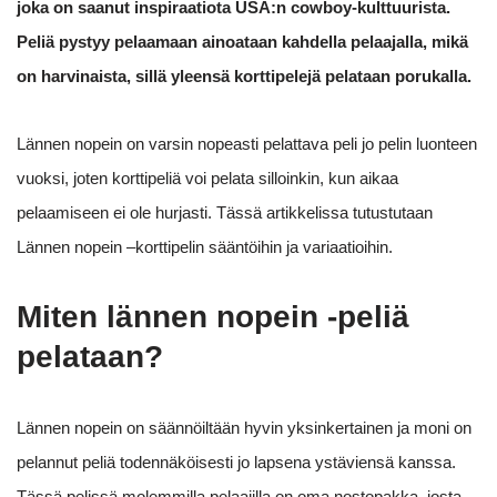
joka on saanut inspiraatiota USA:n cowboy-kulttuurista.
Peliä pystyy pelaamaan ainoataan kahdella pelaajalla, mikä
on harvinaista, sillä yleensä korttipelejä pelataan porukalla.
Lännen nopein on varsin nopeasti pelattava peli jo pelin luonteen
vuoksi, joten korttipeliä voi pelata silloinkin, kun aikaa
pelaamiseen ei ole hurjasti. Tässä artikkelissa tutustutaan
Lännen nopein –korttipelin sääntöihin ja variaatioihin.
Miten lännen nopein -peliä
pelataan?
Lännen nopein on säännöiltään hyvin yksinkertainen ja moni on
pelannut peliä todennäköisesti jo lapsena ystäviensä kanssa.
Tässä pelissä molemmilla pelaajilla on oma nostopakka, josta