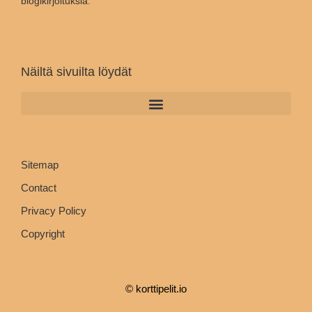
blogikirjoituksia.
Näiltä sivuilta löydät
Sitemap
Contact
Privacy Policy
Copyright
© korttipelit.io