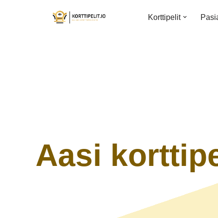
Korttipelit
Pasi
Siirry
suoraan
sisältöön
Aasi korttipe