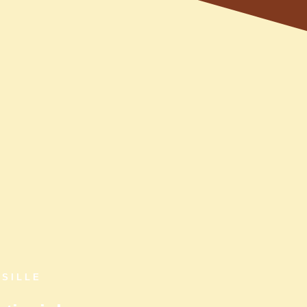
PSILLE