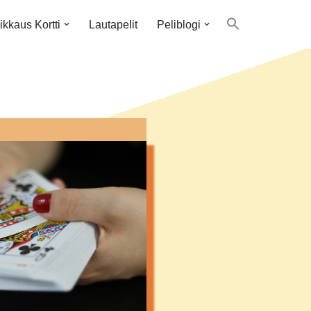
ikkaus Kortti
Lautapelit
Peliblogi