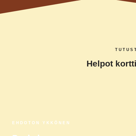
TUTUS
Helpot kortti
EHDOTON YKKÖNEN