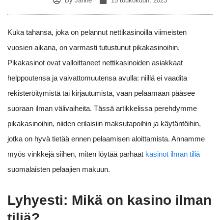
By
Janne
15 toukokuun, 2023
Kuka tahansa, joka on pelannut nettikasinoilla viimeisten
vuosien aikana, on varmasti tutustunut pikakasinoihin.
Pikakasinot ovat valloittaneet nettikasinoiden asiakkaat
helppoutensa ja vaivattomuutensa avulla: niillä ei vaadita
rekisteröitymistä tai kirjautumista, vaan pelaamaan pääsee
suoraan ilman välivaiheita. Tässä artikkelissa perehdymme
pikakasinoihin, niiden erilaisiin maksutapoihin ja käytäntöihin,
jotka on hyvä tietää ennen pelaamisen aloittamista. Annamme
myös vinkkejä siihen, miten löytää parhaat
kasinot ilman tiliä
suomalaisten pelaajien makuun.
Lyhyesti: Mikä on kasino ilman
tiliä?