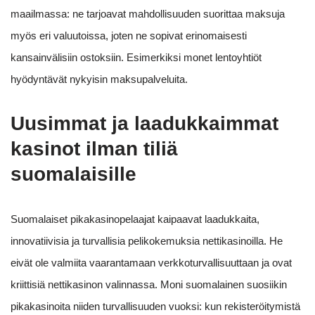
maailmassa: ne tarjoavat mahdollisuuden suorittaa maksuja
myös eri valuutoissa, joten ne sopivat erinomaisesti
kansainvälisiin ostoksiin. Esimerkiksi monet lentoyhtiöt
hyödyntävät nykyisin maksupalveluita.
Uusimmat ja laadukkaimmat
kasinot ilman tiliä
suomalaisille
Suomalaiset pikakasinopelaajat kaipaavat laadukkaita,
innovatiivisia ja turvallisia pelikokemuksia nettikasinoilla. He
eivät ole valmiita vaarantamaan verkkoturvallisuuttaan ja ovat
kriittisiä nettikasinon valinnassa. Moni suomalainen suosiikin
pikakasinoita niiden turvallisuuden vuoksi: kun rekisteröitymistä