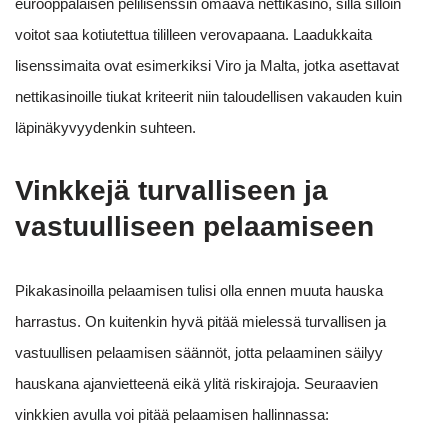
eurooppalaisen pelilisenssin omaava nettikasino, sillä silloin
voitot saa kotiutettua tililleen verovapaana. Laadukkaita
lisenssimaita ovat esimerkiksi Viro ja Malta, jotka asettavat
nettikasinoille tiukat kriteerit niin taloudellisen vakauden kuin
läpinäkyvyydenkin suhteen.
Vinkkejä turvalliseen ja
vastuulliseen pelaamiseen
Pikakasinoilla pelaamisen tulisi olla ennen muuta hauska
harrastus. On kuitenkin hyvä pitää mielessä turvallisen ja
vastuullisen pelaamisen säännöt, jotta pelaaminen säilyy
hauskana ajanvietteenä eikä ylitä riskirajoja. Seuraavien
vinkkien avulla voi pitää pelaamisen hallinnassa: