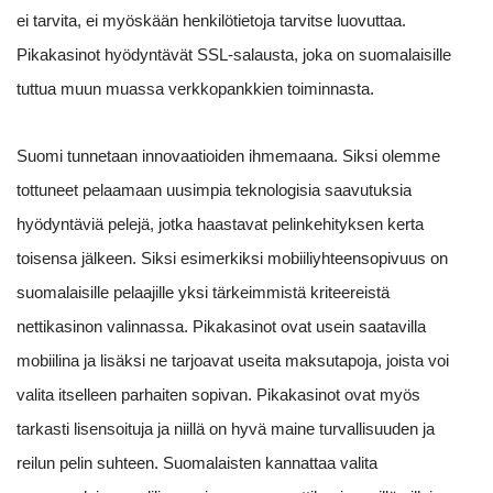
ei tarvita, ei myöskään henkilötietoja tarvitse luovuttaa.
Pikakasinot hyödyntävät SSL-salausta, joka on suomalaisille
tuttua muun muassa verkkopankkien toiminnasta.
Suomi tunnetaan innovaatioiden ihmemaana. Siksi olemme
tottuneet pelaamaan uusimpia teknologisia saavutuksia
hyödyntäviä pelejä, jotka haastavat pelinkehityksen kerta
toisensa jälkeen. Siksi esimerkiksi mobiiliyhteensopivuus on
suomalaisille pelaajille yksi tärkeimmistä kriteereistä
nettikasinon valinnassa. Pikakasinot ovat usein saatavilla
mobiilina ja lisäksi ne tarjoavat useita maksutapoja, joista voi
valita itselleen parhaiten sopivan. Pikakasinot ovat myös
tarkasti lisensoituja ja niillä on hyvä maine turvallisuuden ja
reilun pelin suhteen. Suomalaisten kannattaa valita