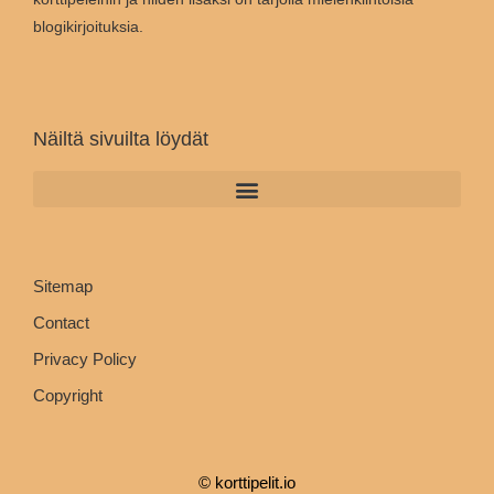
blogikirjoituksia.
Näiltä sivuilta löydät
Sitemap
Contact
Privacy Policy
Copyright
© korttipelit.io