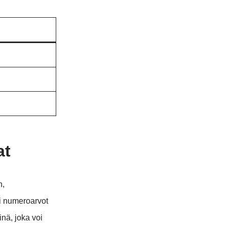
at
n,
ai numeroarvot
inä, joka voi