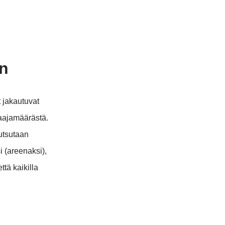
en
 jakautuvat
elaajamäärästä.
utsutaan
 (areenaksi),
ttä kaikilla