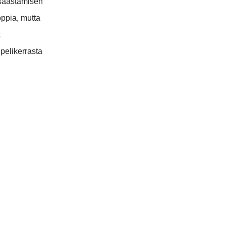
n säästämisen
oppia, mutta
t
 pelikerrasta