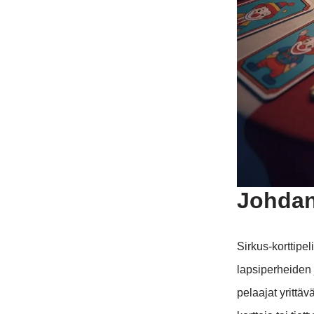
Johdan
Sirkus-korttipel
lapsiperheiden 
pelaajat yrittä