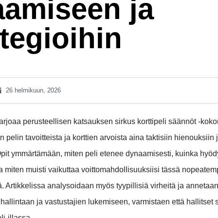
aamiseen ja
ategioihin
26 helmikuun, 2026
tarjoaa perusteellisen katsauksen sirkus korttipeli säännöt -kok
 pelin tavoitteista ja korttien arvoista aina taktisiin hienouksiin j
pit ymmärtämään, miten peli etenee dynaamisesti, kuinka hyöd
 ja miten muisti vaikuttaa voittomahdollisuuksiisi tässä nopeate
. Artikkelissa analysoidaan myös tyypillisiä virheitä ja anneta
hallintaan ja vastustajien lukemiseen, varmistaen että hallitset
i-illassa.