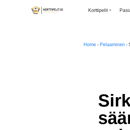
Korttipelit
Pasi
Siirry
suoraan
sisältöön
Home
-
Pelaaminen
-
Sirk
sää