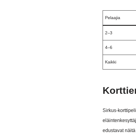
Pelaajia
2–3
4–6
Kaikki
Korttie
Sirkus-korttipel
eläintenkesyttäj
edustavat näitä 