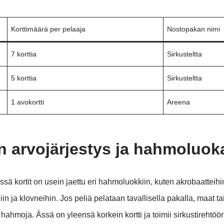
Korttimäärä per pelaaja
Nostopakan nimi
7 korttia
Sirkusteltta
5 korttia
Sirkusteltta
1 avokortti
Areena
n arvojärjestys ja hahmoluok
issä kortit on usein jaettu eri hahmoluokkiin, kuten akrobaatteihi
iin ja klovneihin. Jos peliä pelataan tavallisella pakalla, maat t
hahmoja. Ässä on yleensä korkein kortti ja toimii sirkustirehtöör