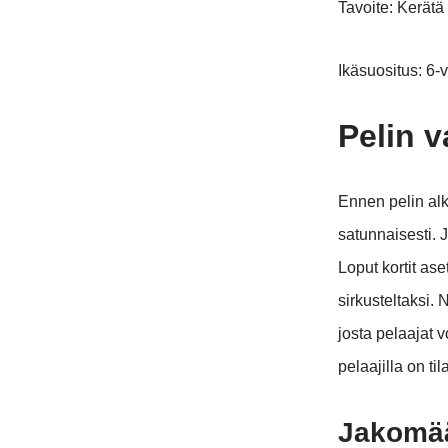
Tavoite: Kerätä
Ikäsuositus: 6-
Pelin v
Ennen pelin alk
satunnaisesti. J
Loput kortit as
sirkusteltaksi.
josta pelaajat v
pelaajilla on t
Jakomää