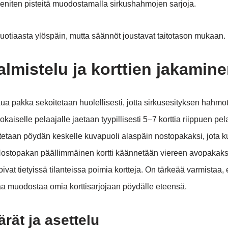
 eniten pisteitä muodostamalla sirkushahmojen sarjoja.
vuotiaasta ylöspäin, mutta säännöt joustavat taitotason mukaan.
almistelu ja korttien jakamin
ua pakka sekoitetaan huolellisesti, jotta sirkusesityksen hahmot
okaiselle pelaajalle jaetaan tyypillisesti 5–7 korttia riippuen p
etetaan pöydän keskelle kuvapuoli alaspäin nostopakaksi, jota k
 Nostopakan päällimmäinen kortti käännetään viereen avopakaksi
oivat tietyissä tilanteissa poimia kortteja. On tärkeää varmistaa, e
ilaa muodostaa omia korttisarjojaan pöydälle eteensä.
rät ja asettelu