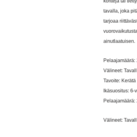
kortteja tai ti
tavalla, joka pi
tarjoaa riittävä
vuorovaikutusta 
ainutlaatuisen.
Pelaajamäärä: 2
Välineet: Taval
Tavoite: Kerätä
Ikäsuositus: 6-
Pelaajamäärä: 2
Välineet: Taval