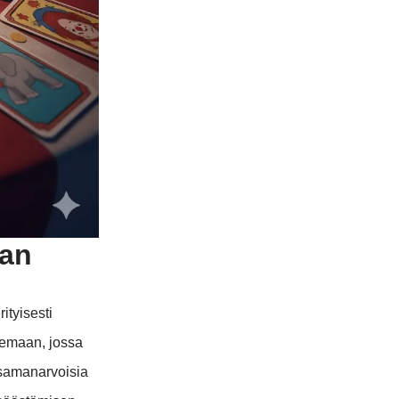
aan
ityisesti
teemaan, jossa
 samanarvoisia