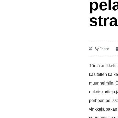
pel
str
By
Janne
Tämä artikkeli 
käsitellen kaiken
muunnelmiin. O
erikoiskortteja
perheen pelissä
vinkkejä pakan 
seuraavassa pel