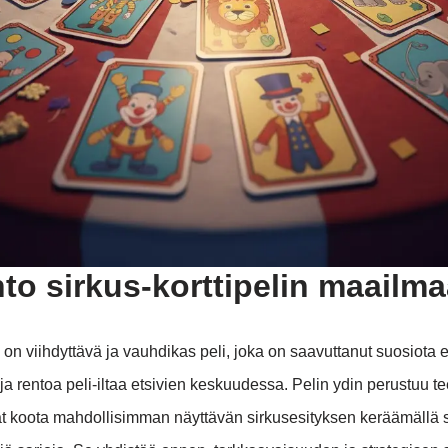
to sirkus-korttipelin maailm
i on viihdyttävä ja vauhdikas peli, joka on saavuttanut suosiota er
ja rentoa peli-iltaa etsivien keskuudessa. Pelin ydin perustuu 
vät koota mahdollisimman näyttävän sirkusesityksen keräämällä