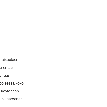
onaisuuteen,
a erilaisiin
yntää
mpoisessa koko
an käytännön
 sirkusareenan