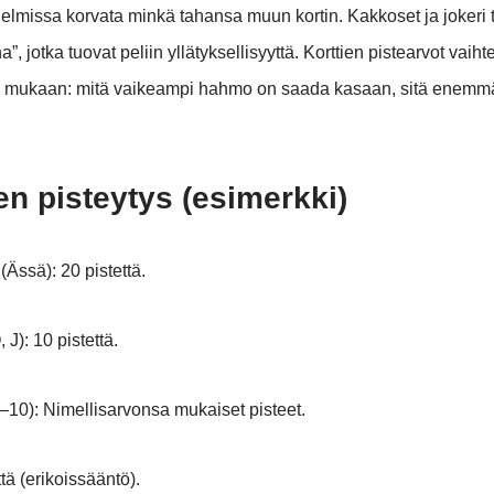
elmissa korvata minkä tahansa muun kortin. Kakkoset ja jokeri 
na”, jotka tuovat peliin yllätyksellisyyttä. Korttien pistearvot vaih
 mukaan: mitä vaikeampi hahmo on saada kasaan, sitä enemmän 
n pisteytys (esimerkki)
 (Ässä): 20 pistettä.
 J): 10 pistettä.
–10): Nimellisarvonsa mukaiset pisteet.
ttä (erikoissääntö).