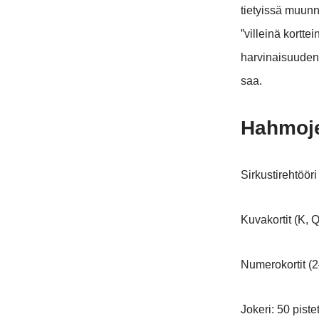
tietyissä muunn
”villeinä korttei
harvinaisuuden
saa.
Hahmoje
Sirkustirehtööri
Kuvakortit (K, Q,
Numerokortit (2
Jokeri: 50 piste