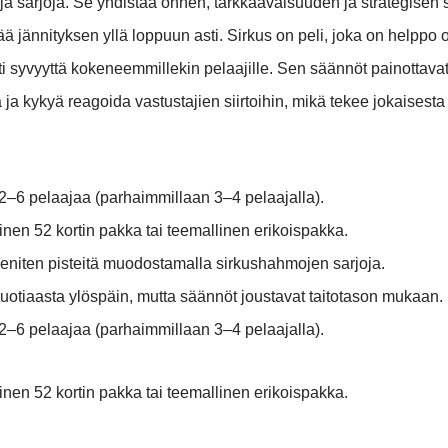
ettyjä sarjoja. Se yhdistää onnen, tarkkaavaisuuden ja strategise
tää jännityksen yllä loppuun asti. Sirkus on peli, joka on helppo 
sti syvyyttä kokeneemmillekin pelaajille. Sen säännöt painottava
ja kykyä reagoida vastustajien siirtoihin, mikä tekee jokaisesta
–6 pelaajaa (parhaimmillaan 3–4 pelaajalla).
linen 52 kortin pakka tai teemallinen erikoispakka.
 eniten pisteitä muodostamalla sirkushahmojen sarjoja.
vuotiaasta ylöspäin, mutta säännöt joustavat taitotason mukaan.
–6 pelaajaa (parhaimmillaan 3–4 pelaajalla).
linen 52 kortin pakka tai teemallinen erikoispakka.