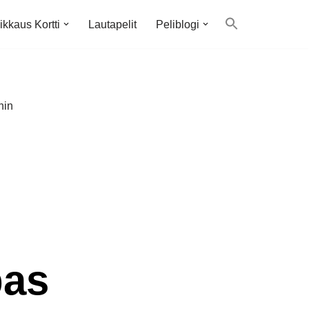
ikkaus Kortti
Lautapelit
Peliblogi
hin
pas